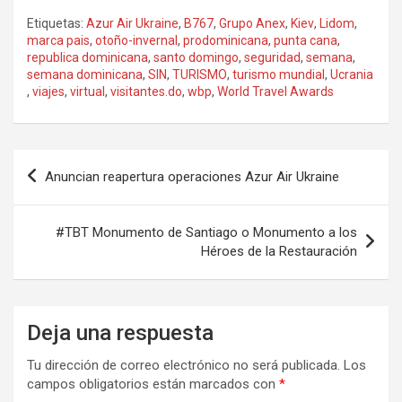
Etiquetas:
Azur Air Ukraine
,
B767
,
Grupo Anex
,
Kiev
,
Lidom
,
marca pais
,
otoño-invernal
,
prodominicana
,
punta cana
,
republica dominicana
,
santo domingo
,
seguridad
,
semana
,
semana dominicana
,
SIN
,
TURISMO
,
turismo mundial
,
Ucrania
,
viajes
,
virtual
,
visitantes.do
,
wbp
,
World Travel Awards
Navegación
Anuncian reapertura operaciones Azur Air Ukraine
de
entradas
#TBT Monumento de Santiago o Monumento a los
Héroes de la Restauración
Deja una respuesta
Tu dirección de correo electrónico no será publicada.
Los
campos obligatorios están marcados con
*