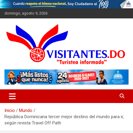
Saltar
al
domingo, agosto 9, 2026
contenido
"Turistea Informado"
Visitantes
Inicio
Mundo
República Dominicana tercer mejor destino del mundo para ir,
según revista Travel Off Path