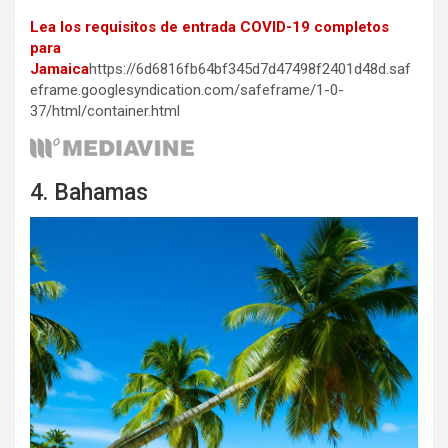
Lea los requisitos de entrada COVID-19 completos
para
Jamaica
https://6d6816fb64bf345d7d47498f2401d48d.saf
eframe.googlesyndication.com/safeframe/1-0-
37/html/container.html
4. Bahamas