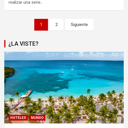
realizar una serie…
Paginación
1
2
Siguiente
de
entradas
¿LA VISTE?
HOTELES
MUNDO