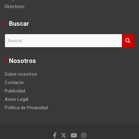
Directorio
Buscar
B
u
s
c
Nosotros
a
r
Sobre nosotros
Contacto
Publicidad
Aviso Legal
Política de Privacidad