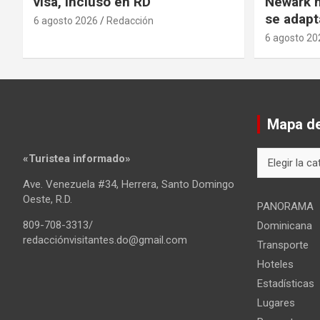
visa, incluso en RD
Newark m
se adapt
6 agosto 2026
Redacción
6 agosto 20
Mapa del
Mapa
«Turistea informado»
del
Ave. Venezuela #34, Herrera, Santo Domingo
sitio
Oeste, R.D.
PANORAMA
809-708-3313/
Dominicana
redacciónvisitantes.do@gmail.com
Transporte
Hoteles
Estadísticas
Lugares