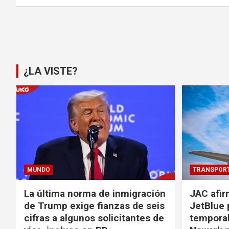
Paginación
de
entradas
¿LA VISTE?
MUNDO
TRANSPOR
La última norma de inmigración
JAC afir
de Trump exige fianzas de seis
JetBlue 
cifras a algunos solicitantes de
temporal