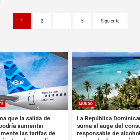
1
2
…
5
Siguiente
TE
MUNDO
ma que la salida de
La República Dominica
podría aumentar
suma al auge del con
mente las tarifas de
responsable de alcoho