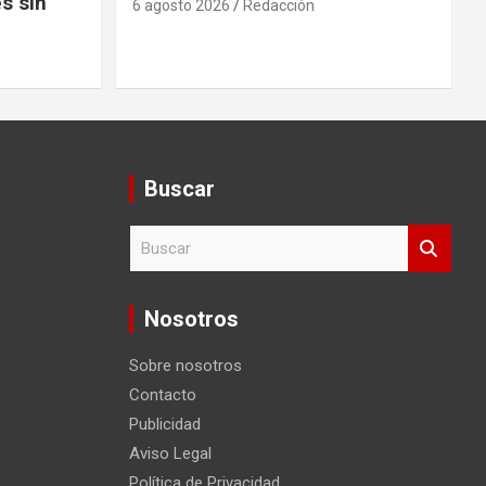
s sin
6 agosto 2026
Redacción
Buscar
B
u
s
c
Nosotros
a
r
Sobre nosotros
Contacto
Publicidad
Aviso Legal
Política de Privacidad