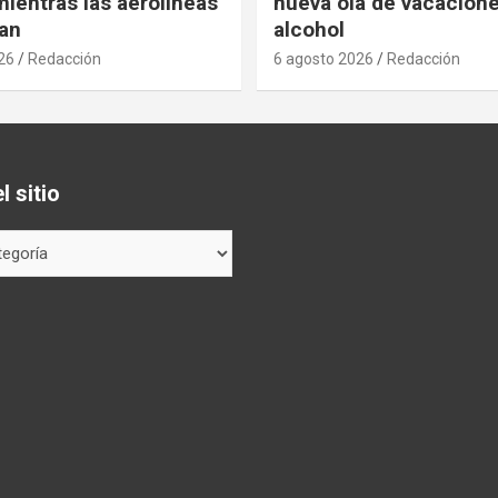
ientras las aerolíneas
nueva ola de vacacione
an
alcohol
26
Redacción
6 agosto 2026
Redacción
 sitio