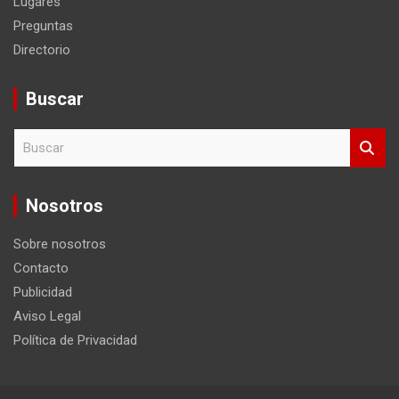
Lugares
Preguntas
Directorio
Buscar
B
u
s
c
Nosotros
a
r
Sobre nosotros
Contacto
Publicidad
Aviso Legal
Política de Privacidad