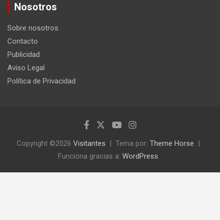
c
Nosotros
a
r
Sobre nosotros
Contacto
Publicidad
Aviso Legal
Política de Privacidad
Copyright ©2026
Visitantes
Tema por:
Theme Horse
Funciona gracias a:
WordPress