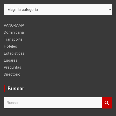
Mapa
del
sitio
PANORAMA
Dominicana
Transporte
Hoteles
Estadísticas
Lugares
Preguntas
Directorio
Buscar
B
u
s