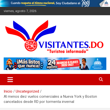
Saltar
al
viernes, agosto 7, 2026
contenido
"Turistea Informado"
Visitantes
Inicio
Uncategorized
Al menos diez vuelos comerciales a Nueva York y Boston
cancelados desde RD por tormenta invernal