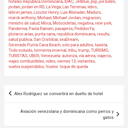
hoteles República Dominicana
,
IDAC
,
JetBlue
,
jlop
,
joe biden
,
jordan
,
jordan en RD
,
La Vega
,
Las Terrenas
,
lebro
,
lebron james
,
Locutor Henry
,
Luis Abinader
,
Maduro
,
marck anthony
,
Michael
,
Michael Jordan
,
migracion
,
ministro de salud
,
Moca
,
Motocicletas
,
negativa
,
new york
,
Pandemia
,
Paola Rainieri
,
pasajeros
,
PedidosYa
,
plutarco arias
,
punta cana
,
republica dominicana
,
results
,
salud publica
,
San Cristóbal
,
seaDream
,
Serenade Punta Cana Beach
,
solo para adultos
,
taxista
,
Todo incluido
,
tormenta invernal
,
tribu
,
trump
,
TURISMO
,
TURISTAS
,
UBER
,
Venezuela. autoriza
,
vía aérea
,
viajeros
,
viajes combustibles
,
video
,
viernes 13
,
visitantes
,
vuelos suspendidos
,
Vuelos. toque de queda
Navegación
Alex Rodríguez se convertirá en dueño de hotel
de
entradas
Aviación venezolana y dominicana como perros y
gatos