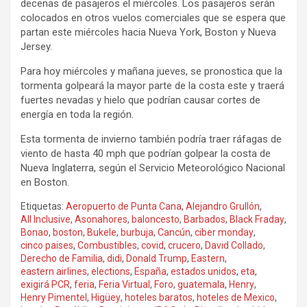
decenas de pasajeros el miércoles. Los pasajeros serán
colocados en otros vuelos comerciales que se espera que
partan este miércoles hacia Nueva York, Boston y Nueva
Jersey.
Para hoy miércoles y mañana jueves, se pronostica que la
tormenta golpeará la mayor parte de la costa este y traerá
fuertes nevadas y hielo que podrían causar cortes de
energía en toda la región.
Esta tormenta de invierno también podría traer ráfagas de
viento de hasta 40 mph que podrían golpear la costa de
Nueva Inglaterra, según el Servicio Meteorológico Nacional
en Boston.
Etiquetas:
Aeropuerto de Punta Cana
,
Alejandro Grullón
,
All Inclusive
,
Asonahores
,
baloncesto
,
Barbados
,
Black Fraday
,
Bonao
,
boston
,
Bukele
,
burbuja
,
Cancún
,
ciber monday
,
cinco paises
,
Combustibles
,
covid
,
crucero
,
David Collado
,
Derecho de Familia
,
didi
,
Donald Trump
,
Eastern
,
eastern airlines
,
elections
,
España
,
estados unidos
,
eta
,
exigirá PCR
,
feria
,
Feria Virtual
,
Foro
,
guatemala
,
Henry
,
Henry Pimentel
,
Higüey
,
hoteles baratos
,
hoteles de Mexico
,