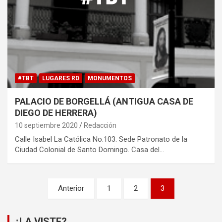
#TBT
LUGARES RD
MONUMENTOS
PALACIO DE BORGELLÁ (ANTIGUA CASA DE
DIEGO DE HERRERA)
10 septiembre 2020
Redacción
Calle Isabel La Católica No.103. Sede Patronato de la
Ciudad Colonial de Santo Domingo. Casa del…
Paginación
Anterior
1
2
3
de
entradas
¿LA VISTE?