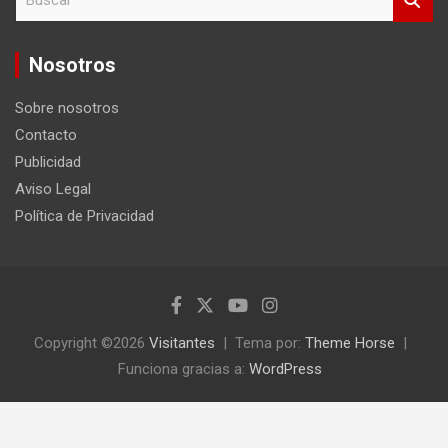
u
s
c
Nosotros
a
r
Sobre nosotros
Contacto
Publicidad
Aviso Legal
Política de Privacidad
Copyright ©2026
Visitantes
Tema por:
Theme Horse
Funciona gracias a:
WordPress