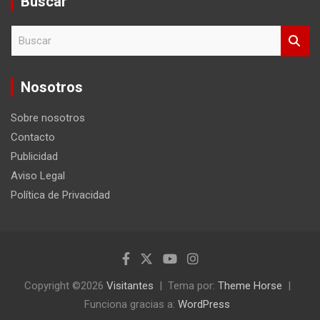
Buscar
B
u
s
c
Nosotros
a
r
Sobre nosotros
Contacto
Publicidad
Aviso Legal
Política de Privacidad
Copyright ©2026
Visitantes
Tema por:
Theme Horse
Funciona gracias a:
WordPress