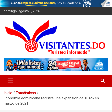
Saltar
al
domingo, agosto 9, 2026
contenido
"Turistea Informado"
Visitantes
Inicio
Estadísticas
Economía dominicana registra una expansión de 10.6% en
marzo de 2021