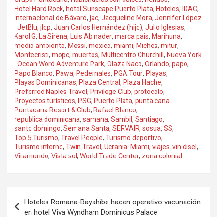
Hotel Hard Rock
,
hotel Sunscape Puerto Plata
,
Hoteles
,
IDAC
,
Internacional de Bávaro
,
jac
,
Jacqueline Mora
,
Jennifer López
,
JetBlu
,
jlop
,
Juan Carlos Hernández (hijo)
,
Julio Iglesias
,
Karol G
,
La Sirena
,
Luis Abinader
,
marca pais
,
Marihuna
,
medio ambiente
,
Messi
,
mexico
,
miami
,
Miches
,
mitur
,
Montecristi
,
mopc
,
muertos
,
Multicentro Churchill
,
Nueva York
,
Ocean Word Adventure Park
,
Olaza Naco
,
Orlando
,
papo
,
Papo Blanco
,
Pawa
,
Pedernales
,
PGA Tour
,
Playas
,
Playas Dominicanas
,
Plaza Central
,
Plaza Hache
,
Preferred Naples Travel
,
Privilege Club
,
protocolo
,
Proyectos turísticos
,
PSG
,
Puerto Plata
,
punta cana
,
Puntacana Resort & Club
,
Rafael Blanco
,
republica dominicana
,
samana
,
Sambil
,
Santiago
,
santo domingo
,
Semana Santa
,
SERVAIR
,
sosua
,
SS
,
Top 5 Turismo
,
Travel People
,
Turismo deportivo
,
Turismo interno
,
Twin Travel
,
Ucrania. Miami
,
viajes
,
vin disel
,
Viramundo
,
Vista sol
,
World Trade Center
,
zona colonial
Navegación
Hoteles Romana-Bayahíbe hacen operativo vacunación
de
en hotel Viva Wyndham Dominicus Palace