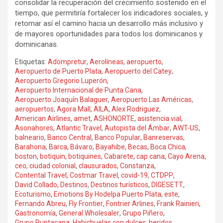
consolidar la recuperación del crecimiento sostenido en el
tiempo, que permitiría fortalecer los indicadores sociales, y
retomar así el camino hacia un desarrollo más inclusivo y
de mayores oportunidades para todos los dominicanos y
dominicanas.
Etiquetas:
Adompretur
,
Aerolíneas
,
aeropuerto
,
Aeropuerto de Puerto Plata
,
Aeropuerto del Catey
,
Aeropuerto Gregorio Luperón
,
Aeropuerto Internacional de Punta Cana
,
Aeropuerto Joaquín Balaguer
,
Aeropuerto Las Américas
,
aeropuertos
,
Agora Mall
,
AILA
,
Alex Rodriguez
,
American Airlines
,
amet
,
ASHONORTE
,
asistencia vial
,
Asonahores
,
Atlantic Travel
,
Autopista del Ámbar
,
AWT-US
,
balneario
,
Banco Central
,
Banco Popular
,
Banreservas
,
Barahona
,
Barca
,
Bávaro
,
Bayahibe
,
Becas
,
Boca Chica
,
boston
,
botiquin
,
botiquines
,
Cabarete
,
cap cana
,
Cayo Arena
,
ceo
,
ciudad colonial
,
clausurados
,
Constanza
,
Contental Travel
,
Costmar Travel
,
covid-19
,
CTDPP
,
David Collado
,
Destinos
,
Destinos turísticos
,
DIGESETT
,
Ecoturismo
,
Emotions By Hodelpa Puerto Plata
,
este
,
Fernando Abreu
,
Fly Frontier
,
Fontrier Arlines
,
Frank Rainieri
,
Gastronomía
,
General Wholesaler
,
Grupo Piñero
,
Grupo Puntacana
,
Habichuelas con dulces
,
heridos
,