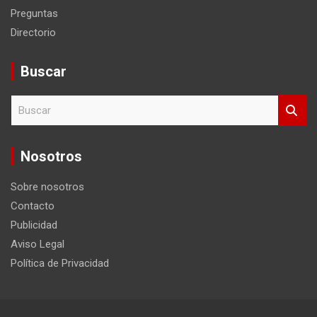
Preguntas
Directorio
Buscar
B
u
s
c
Nosotros
a
r
Sobre nosotros
Contacto
Publicidad
Aviso Legal
Política de Privacidad