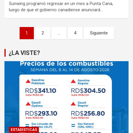
Sunwing programó regresar en un mes a Punta Cana,
luego de que el gobierno canadiense anunciará…
Paginación
1
2
…
4
Siguiente
de
entradas
¿LA VISTE?
ESTADÍSTICAS