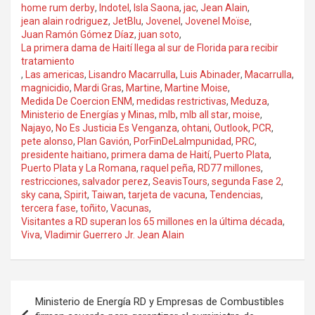
home rum derby
,
Indotel
,
Isla Saona
,
jac
,
Jean Alain
,
jean alain rodriguez
,
JetBlu
,
Jovenel
,
Jovenel Moïse
,
Juan Ramón Gómez Díaz
,
juan soto
,
La primera dama de Haití llega al sur de Florida para recibir
tratamiento
,
Las americas
,
Lisandro Macarrulla
,
Luis Abinader
,
Macarrulla
,
magnicidio
,
Mardi Gras
,
Martine
,
Martine Moise
,
Medida De Coercion ENM
,
medidas restrictivas
,
Meduza
,
Ministerio de Energías y Minas
,
mlb
,
mlb all star
,
moise
,
Najayo
,
No Es Justicia Es Venganza
,
ohtani
,
Outlook
,
PCR
,
pete alonso
,
Plan Gavión
,
PorFinDeLaImpunidad
,
PRC
,
presidente haitiano
,
primera dama de Haití
,
Puerto Plata
,
Puerto Plata y La Romana
,
raquel peña
,
RD77 millones
,
restricciones
,
salvador perez
,
SeavisTours
,
segunda Fase 2
,
sky cana
,
Spirit
,
Taiwan
,
tarjeta de vacuna
,
Tendencias
,
tercera fase
,
toñito
,
Vacunas
,
Visitantes a RD superan los 65 millones en la última década
,
Viva
,
Vladimir Guerrero Jr. Jean Alain
Navegación
Ministerio de Energía RD y Empresas de Combustibles
de