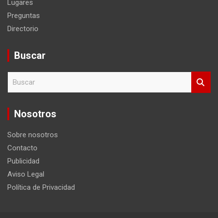
Buscar
B
u
s
c
Nosotros
a
r
Sobre nosotros
Contacto
Publicidad
Aviso Legal
Política de Privacidad
Copyright ©2026
Visitantes
Tema por:
Theme Horse