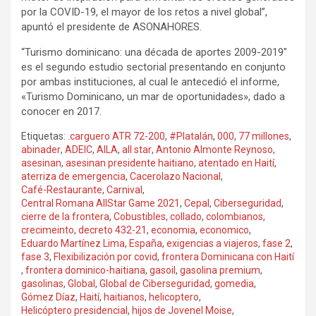
por la COVID-19, el mayor de los retos a nivel global”,
apuntó el presidente de ASONAHORES.
“Turismo dominicano: una década de aportes 2009-2019″
es el segundo estudio sectorial presentando en conjunto
por ambas instituciones, al cual le antecedió el informe,
«Turismo Dominicano, un mar de oportunidades», dado a
conocer en 2017.
Etiquetas:
.carguero ATR 72-200
,
#Platalán
,
000
,
77 millones
,
abinader
,
ADEIC
,
AILA
,
all star
,
Antonio Almonte Reynoso
,
asesinan
,
asesinan presidente haitiano
,
atentado en Haití
,
aterriza de emergencia
,
Cacerolazo Nacional
,
Café-Restaurante
,
Carnival
,
Central Romana AllStar Game 2021
,
Cepal
,
Ciberseguridad
,
cierre de la frontera
,
Cobustibles
,
collado
,
colombianos
,
crecimeinto
,
decreto 432-21
,
economia
,
economico
,
Eduardo Martínez Lima
,
España
,
exigencias a viajeros
,
fase 2
,
fase 3
,
Flexibilización por covid
,
frontera Dominicana con Haití
,
frontera dominico-haitiana
,
gasoil
,
gasolina premium
,
gasolinas
,
Global
,
Global de Ciberseguridad
,
gomedia
,
Gómez Díaz
,
Haití
,
haitianos
,
helicoptero
,
Helicóptero presidencial
,
hijos de Jovenel Moise
,