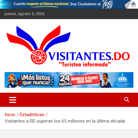
Saltar
al
jueves, agosto 6, 2026
contenido
"Turistea Informado"
Visitantes
Inicio
Estadísticas
Visitantes a RD superan los 65 millones en la última década