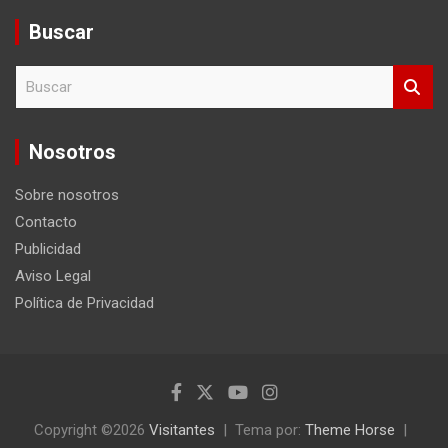
Buscar
B
u
s
c
Nosotros
a
r
Sobre nosotros
Contacto
Publicidad
Aviso Legal
Política de Privacidad
Copyright ©2026
Visitantes
Tema por:
Theme Horse