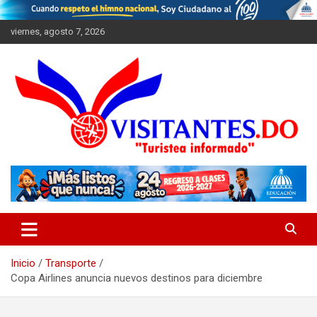
Saltar
al
viernes, agosto 7, 2026
contenido
"Turistea Informado"
Visitantes
Inicio
Transporte
Copa Airlines anuncia nuevos destinos para diciembre