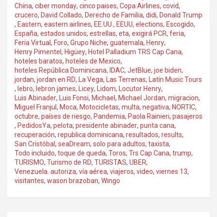
China
,
ciber monday
,
cinco paises
,
Copa Airlines
,
covid
,
crucero
,
David Collado
,
Derecho de Familia
,
didi
,
Donald Trump
,
Eastern
,
eastern airlines
,
EE.UU.
,
EEUU
,
elections
,
Escogido
,
España
,
estados unidos
,
estrellas
,
eta
,
exigirá PCR
,
feria
,
Feria Virtual
,
Foro
,
Grupo Niche
,
guatemala
,
Henry
,
Henry Pimentel
,
Higüey
,
Hotel Palladium TRS Cap Cana
,
hoteles baratos
,
hoteles de Mexico
,
hoteles República Dominicana
,
IDAC
,
JetBlue
,
joe biden
,
jordan
,
jordan en RD
,
La Vega
,
Las Terrenas
,
Latín Music Tours
,
lebro
,
lebron james
,
Licey
,
Lidom
,
Locutor Henry
,
Luis Abinader
,
Luis Fonsi
,
Michael
,
Michael Jordan
,
migracion
,
Miguel Franjul
,
Moca
,
Motocicletas
,
multa
,
negativa
,
NORTIC
,
octubre
,
países de riesgo
,
Pandemia
,
Paola Rainieri
,
pasajeros
,
PedidosYa
,
pelota
,
presidente abinader
,
punta cana
,
recuperación
,
republica dominicana
,
resultados
,
results
,
San Cristóbal
,
seaDream
,
solo para adultos
,
taxista
,
Todo incluido
,
toque de queda
,
Toros
,
Trs Cap Cana
,
trump
,
TURISMO
,
Turismo de RD
,
TURISTAS
,
UBER
,
Venezuela. autoriza
,
vía aérea
,
viajeros
,
video
,
viernes 13
,
visitantes
,
wason brazoban
,
Wingo