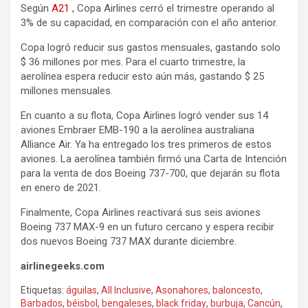
Según
A21
, Copa Airlines cerró el trimestre operando al
3% de su capacidad, en comparación con el año anterior.
Copa logró reducir sus gastos mensuales, gastando solo
$ 36 millones por mes. Para el cuarto trimestre, la
aerolínea espera reducir esto aún más, gastando $ 25
millones mensuales.
En cuanto a su flota, Copa Airlines logró vender sus 14
aviones Embraer EMB-190 a la aerolínea australiana
Alliance Air. Ya ha entregado los tres primeros de estos
aviones. La aerolínea también firmó una Carta de Intención
para la venta de dos Boeing 737-700, que dejarán su flota
en enero de 2021.
Finalmente, Copa Airlines reactivará sus seis aviones
Boeing 737 MAX-9 en un futuro cercano y espera recibir
dos nuevos Boeing 737 MAX durante diciembre.
airlinegeeks.com
Etiquetas:
águilas
,
All Inclusive
,
Asonahores
,
baloncesto
,
Barbados
,
béisbol
,
bengaleses
,
black friday
,
burbuja
,
Cancún
,