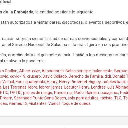
ficial.
s de la Embajada
, la entidad sostiene lo siguiente.
án autorizados a visitar bares, discotecas, o eventos deportivos en
rmación sobre la disponibilidad de camas convencionales y camas de
entras el Servicio Nacional de Salud ha sido más ligero en sus pronu
 Peña, coordinadora del gabinete de salud, pidió a los médicos no da
l relativa a la pandemia.
ro Grullón
,
All Inclusive
,
Asonahores
,
Bahia principe
,
baloncesto
,
Barbad
covid
,
covid-19
,
crucero
,
David Collado
,
Derecho de Familia
,
didi
,
Donald 
a Virtual
,
Foro
,
guatemala
,
Henry
,
Henry Pimentel
,
Higüey
,
hoteles barat
a
,
Las Terrenas
,
lebro
,
lebron james
,
Locutor Henry
,
Londres
,
Luis Abina
RTIC
,
OPTIC
,
países de riesgo
,
Pandemia
,
Paola Rainieri
,
pasajeros
,
Ped
aDream
,
Serenade Punta Cana Beach
,
solo para adultos
,
taxista
,
TLC
,
To
ideo
,
viernes 13
,
visitantes
,
Vuelos. toque de queda