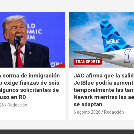
TRANSPORTE
a norma de inmigración
JAC afirma que la sali
 exige fianzas de seis
JetBlue podría aument
algunos solicitantes de
temporalmente las tari
cluso en RD
Newark mientras las ae
se adaptan
26
Redacción
6 agosto 2026
Redacción