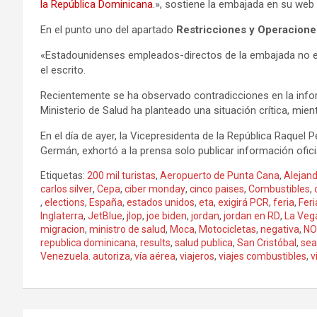
la República Dominicana
.», sostiene la embajada en su web o
En el punto uno del apartado
Restricciones y Operacione
«Estadounidenses empleados-directos de la embajada no est
el escrito.
Recientemente se ha observado contradicciones en la info
Ministerio de Salud ha planteado una situación crítica, mi
En el día de ayer, la Vicepresidenta de la República Raquel
Germán, exhortó a la prensa solo publicar información oficia
Etiquetas:
200 mil turistas
,
Aeropuerto de Punta Cana
,
Alejand
carlos silver
,
Cepa
,
ciber monday
,
cinco paises
,
Combustibles
,
,
elections
,
España
,
estados unidos
,
eta
,
exigirá PCR
,
feria
,
Feri
Inglaterra
,
JetBlue
,
jlop
,
joe biden
,
jordan
,
jordan en RD
,
La Veg
migracion
,
ministro de salud
,
Moca
,
Motocicletas
,
negativa
,
NO
republica dominicana
,
results
,
salud publica
,
San Cristóbal
,
se
Venezuela. autoriza
,
vía aérea
,
viajeros
,
viajes combustibles
,
v