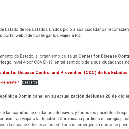
e Estado de los Estados Unidos pidió a sus ciudadanos reconsiderar 
 portal web pide postergar los viajes a RD.
tamento de Estado, el organismo de salud
Center for Disease Cont
iesgo, nivel 4 por COVID-19, en tal sentido pide a sus ciudadanos no 
nter for Disease Control and Prevention (CDC) de los Estados
-de-alerta-4
Descarga
República Dominicana, en su actualización del lunes 28 de dicie
a de las camillas de cuidados intensivos, y todos los pacientes hosp
nsideran viajar a la República Dominicana por fines de cirugía plást
luyen la escasez de servicios médicos de emergencía como se pued