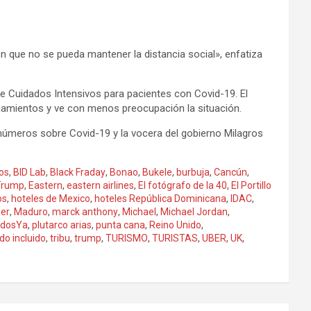
 que no se pueda mantener la distancia social», enfatiza
 Cuidados Intensivos para pacientes con Covid-19. El
nciamientos y ve con menos preocupación la situación.
r números sobre Covid-19 y la vocera del gobierno Milagros
os
,
BID Lab
,
Black Fraday
,
Bonao
,
Bukele
,
burbuja
,
Cancún
,
Trump
,
Eastern
,
eastern airlines
,
El fotógrafo de la 40
,
El Portillo
os
,
hoteles de Mexico
,
hoteles República Dominicana
,
IDAC
,
der
,
Maduro
,
marck anthony
,
Michael
,
Michael Jordan
,
idosYa
,
plutarco arias
,
punta cana
,
Reino Unido
,
do incluido
,
tribu
,
trump
,
TURISMO
,
TURISTAS
,
UBER
,
UK
,