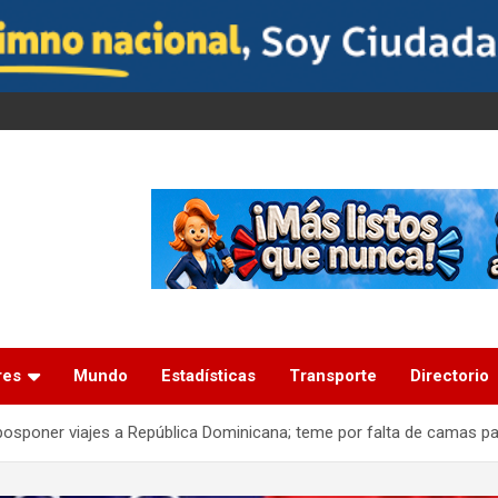
res
Mundo
Estadísticas
Transporte
Directorio
osponer viajes a República Dominicana; teme por falta de camas p