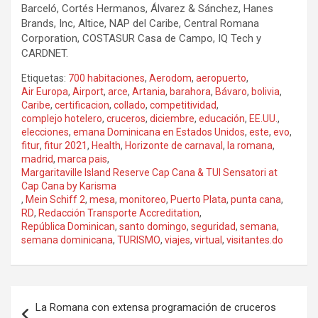
Barceló, Cortés Hermanos, Álvarez & Sánchez, Hanes
Brands, Inc, Altice, NAP del Caribe, Central Romana
Corporation, COSTASUR Casa de Campo, IQ Tech y
CARDNET.
Etiquetas:
700 habitaciones
,
Aerodom
,
aeropuerto
,
Air Europa
,
Airport
,
arce
,
Artania
,
barahora
,
Bávaro
,
bolivia
,
Caribe
,
certificacion
,
collado
,
competitividad
,
complejo hotelero
,
cruceros
,
diciembre
,
educación
,
EE.UU.
,
elecciones
,
emana Dominicana en Estados Unidos
,
este
,
evo
,
fitur
,
fitur 2021
,
Health
,
Horizonte de carnaval
,
la romana
,
madrid
,
marca pais
,
Margaritaville Island Reserve Cap Cana & TUI Sensatori at
Cap Cana by Karisma
,
Mein Schiff 2
,
mesa
,
monitoreo
,
Puerto Plata
,
punta cana
,
RD
,
Redacción Transporte Accreditation
,
República Dominican
,
santo domingo
,
seguridad
,
semana
,
semana dominicana
,
TURISMO
,
viajes
,
virtual
,
visitantes.do
Navegación
La Romana con extensa programación de cruceros