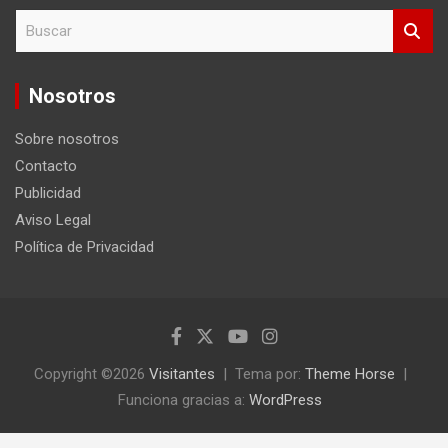
B
u
s
c
Nosotros
a
r
Sobre nosotros
Contacto
Publicidad
Aviso Legal
Política de Privacidad
Copyright ©2026
Visitantes
Tema por:
Theme Horse
Funciona gracias a:
WordPress