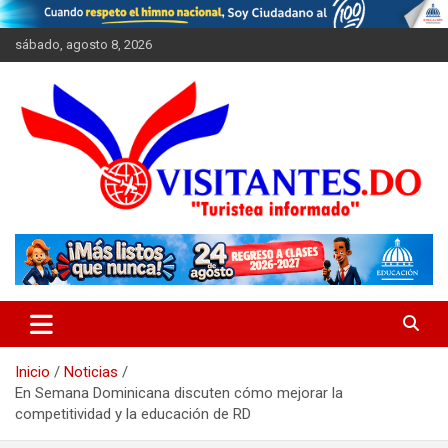
Saltar
al
sábado, agosto 8, 2026
contenido
"Turistea Informado"
Visitantes
Inicio
Noticias
En Semana Dominicana discuten cómo mejorar la
competitividad y la educación de RD