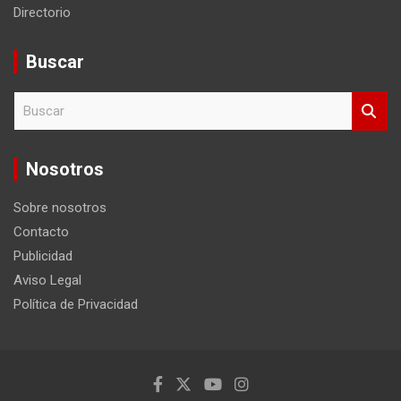
Directorio
Buscar
B
u
s
c
Nosotros
a
r
Sobre nosotros
Contacto
Publicidad
Aviso Legal
Política de Privacidad