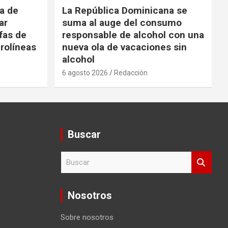
da de
La República Dominicana se
ar
suma al auge del consumo
fas de
responsable de alcohol con una
rolíneas
nueva ola de vacaciones sin
alcohol
6 agosto 2026
Redacción
Buscar
B
u
s
c
Nosotros
a
r
Sobre nosotros