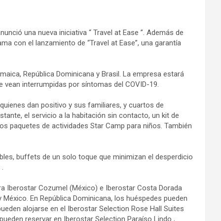
nunció una nueva iniciativa “ Travel at Ease ”. Además de
ma con el lanzamiento de “Travel at Ease”, una garantía
Jamaica, República Dominicana y Brasil. La empresa estará
se vean interrumpidas por síntomas del COVID-19.
uienes dan positivo y sus familiares, y cuartos de
te, el servicio a la habitación sin contacto, un kit de
s los paquetes de actividades Star Camp para niños. También
es, buffets de un solo toque que minimizan el desperdicio
 .
ara Iberostar Cozumel (México) e Iberostar Costa Dorada
l y México. En República Dominicana, los huéspedes pueden
ueden alojarse en el Iberostar Selection Rose Hall Suites
 pueden reservar en Iberostar Selection Paraíso Lindo ,