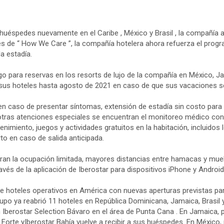
huéspedes nuevamente en el Caribe , México y Brasil , la compañía a
 de “ How We Care ”, la compañía hotelera ahora refuerza el progra
a estadía.
rgo para reservas en los resorts de lujo de la compañía en México, 
 en sus hoteles hasta agosto de 2021 en caso de que sus vacaciones 
n caso de presentar síntomas, extensión de estadía sin costo para q
ras atenciones especiales se encuentran el monitoreo médico constan
enimiento, juegos y actividades gratuitos en la habitación, incluido
to en caso de salida anticipada.
an la ocupación limitada, mayores distancias entre hamacas y muebl
vés de la aplicación de Iberostar para dispositivos iPhone y Android
de hoteles operativos en América con nuevas aperturas previstas p
rupo ya reabrió 11 hoteles en República Dominicana, Jamaica, Brasi
n Iberostar Selection Bávaro en el área de Punta Cana . En Jamaica, p
o Forte yIberostar Bahía vuelve a recibir a sus huéspedes. En México,