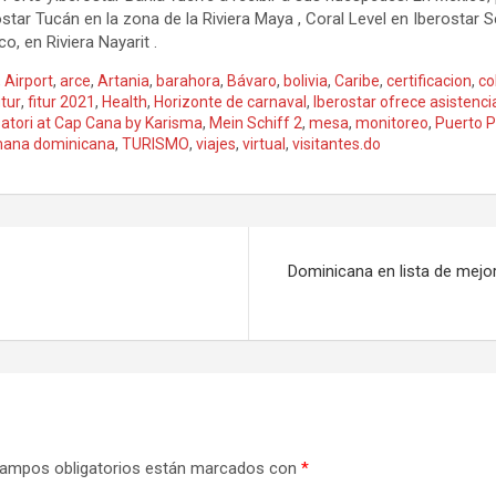
ostar Tucán en la zona de la Riviera Maya , Coral Level en Iberostar
o, en Riviera Nayarit .
,
Airport
,
arce
,
Artania
,
barahora
,
Bávaro
,
bolivia
,
Caribe
,
certificacion
,
co
itur
,
fitur 2021
,
Health
,
Horizonte de carnaval
,
Iberostar ofrece asistenci
satori at Cap Cana by Karisma
,
Mein Schiff 2
,
mesa
,
monitoreo
,
Puerto P
ana dominicana
,
TURISMO
,
viajes
,
virtual
,
visitantes.do
Dominicana en lista de mejo
ampos obligatorios están marcados con
*