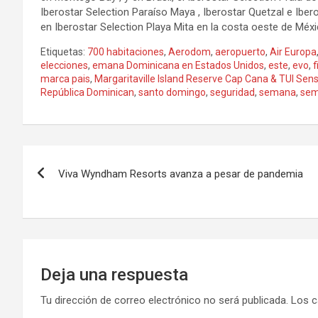
Iberostar Selection Paraíso Maya , Iberostar Quetzal e Iber
en Iberostar Selection Playa Mita en la costa oeste de Méxic
Etiquetas:
700 habitaciones
,
Aerodom
,
aeropuerto
,
Air Europa
elecciones
,
emana Dominicana en Estados Unidos
,
este
,
evo
,
f
marca pais
,
Margaritaville Island Reserve Cap Cana & TUI Sen
República Dominican
,
santo domingo
,
seguridad
,
semana
,
sem
Navegación
Viva Wyndham Resorts avanza a pesar de pandemia
de
entradas
Deja una respuesta
Tu dirección de correo electrónico no será publicada.
Los c