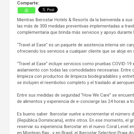
Comparte:
Mientras Iberostar Hotels & Resorts da la bienvenida a sus 
las más de 300 medidas preventivas implementadas a través
complementaria que brinda más servicios y apoyo durante l
“Travel at Ease” es un paquete de asistencia interna sin ca
ofreciendo los servicios a cualquier cliente que se aloje
“Travel at Ease” incluye servicios como pruebas COVID-19 e
aislamiento con todas las comodidades necesarias. Entre ot
limpieza con productos de limpieza biodegradables y entret
se incluyen el reembolso completo y el traslado al aeropuer
Entre sus medidas de seguridad “How We Care” se encuentr
de alimentos y experiencia de e-concierge las 24 horas a tra
Es bueno saber: Iberostar vuelve a incrementar el número 
(República Dominicana), entre otros. En ese momento, el g
reservar su experiencia Iberostar en el nuevo Coral Level e
en Montego Bay , y en Brasil, el Iberostar Selection Praia d