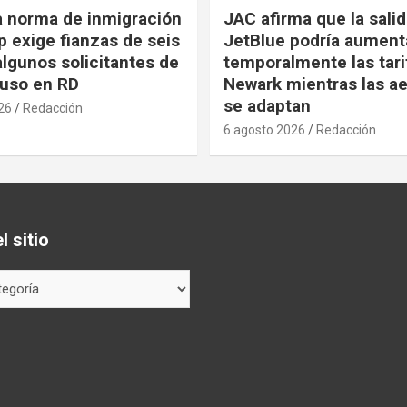
a norma de inmigración
JAC afirma que la sali
 exige fianzas de seis
JetBlue podría aument
algunos solicitantes de
temporalmente las tari
cluso en RD
Newark mientras las ae
se adaptan
26
Redacción
6 agosto 2026
Redacción
 sitio