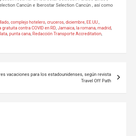
 Selection Cancún e Iberostar Selection Cancún , así como
llado
,
complejo hotelero
,
cruceros
,
diciembre
,
EE.UU.
,
a gratuita contra COVID en RD
,
Jamaica
,
la romana
,
madrid
,
lata
,
punta cana
,
Redacción Transporte Accreditation
,
res vacaciones para los estadounidenses, según revista
Travel Off Path