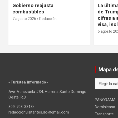
Gobierno reajusta
La últim
combustibles
de Trump
cifras a 
7 agosto 2026
Redacción
visa, in
6 agosto 20
Mapa del
Mapa
«Turistea informado»
del
Ave. Venezuela #34, Herrera, Santo Domingo
sitio
Oeste, R.D.
PANORAMA
809-708-3313/
Dominicana
redacciónvisitantes.do@gmail.com
Transporte