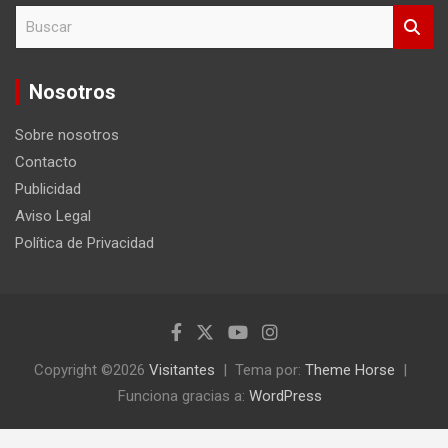
B
u
s
c
Nosotros
a
r
Sobre nosotros
Contacto
Publicidad
Aviso Legal
Política de Privacidad
Copyright ©2026
Visitantes
Tema por:
Theme Horse
Funciona gracias a:
WordPress