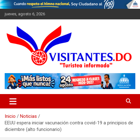
Saltar
al
jueves, agosto 6, 2026
contenido
"Turistea Informado"
Visitantes
Inicio
Noticias
EEUU espera iniciar vacunación contra covid-19 a principios de
diciembre (alto funcionario)