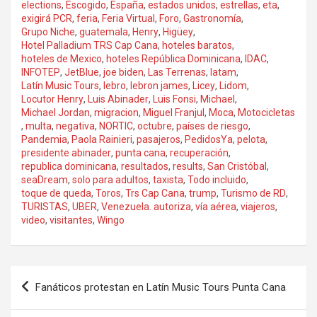
elections
,
Escogido
,
España
,
estados unidos
,
estrellas
,
eta
,
exigirá PCR
,
feria
,
Feria Virtual
,
Foro
,
Gastronomía
,
Grupo Niche
,
guatemala
,
Henry
,
Higüey
,
Hotel Palladium TRS Cap Cana
,
hoteles baratos
,
hoteles de Mexico
,
hoteles República Dominicana
,
IDAC
,
INFOTEP
,
JetBlue
,
joe biden
,
Las Terrenas
,
latam
,
Latín Music Tours
,
lebro
,
lebron james
,
Licey
,
Lidom
,
Locutor Henry
,
Luis Abinader
,
Luis Fonsi
,
Michael
,
Michael Jordan
,
migracion
,
Miguel Franjul
,
Moca
,
Motocicletas
,
multa
,
negativa
,
NORTIC
,
octubre
,
países de riesgo
,
Pandemia
,
Paola Rainieri
,
pasajeros
,
PedidosYa
,
pelota
,
presidente abinader
,
punta cana
,
recuperación
,
republica dominicana
,
resultados
,
results
,
San Cristóbal
,
seaDream
,
solo para adultos
,
taxista
,
Todo incluido
,
toque de queda
,
Toros
,
Trs Cap Cana
,
trump
,
Turismo de RD
,
TURISTAS
,
UBER
,
Venezuela. autoriza
,
vía aérea
,
viajeros
,
video
,
visitantes
,
Wingo
Navegación
Fanáticos protestan en Latín Music Tours Punta Cana
de