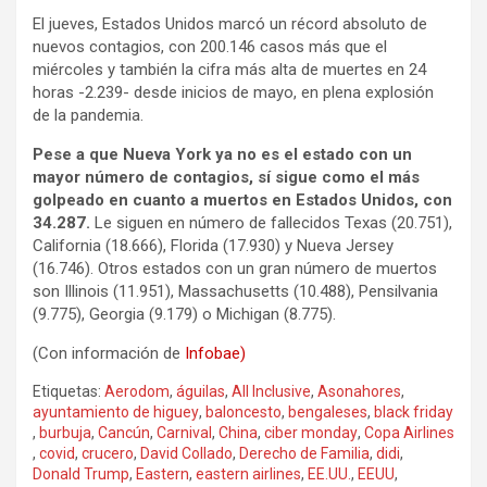
El jueves, Estados Unidos marcó un récord absoluto de
nuevos contagios, con 200.146 casos más que el
miércoles y también la cifra más alta de muertes en 24
horas -2.239- desde inicios de mayo, en plena explosión
de la pandemia.
Pese a que Nueva York ya no es el estado con un
mayor número de contagios, sí sigue como el más
golpeado en cuanto a muertos en Estados Unidos, con
34.287.
Le siguen en número de fallecidos Texas (20.751),
California (18.666), Florida (17.930) y Nueva Jersey
(16.746). Otros estados con un gran número de muertos
son Illinois (11.951), Massachusetts (10.488), Pensilvania
(9.775), Georgia (9.179) o Michigan (8.775).
(Con información de
Infobae)
Etiquetas:
Aerodom
,
águilas
,
All Inclusive
,
Asonahores
,
ayuntamiento de higuey
,
baloncesto
,
bengaleses
,
black friday
,
burbuja
,
Cancún
,
Carnival
,
China
,
ciber monday
,
Copa Airlines
,
covid
,
crucero
,
David Collado
,
Derecho de Familia
,
didi
,
Donald Trump
,
Eastern
,
eastern airlines
,
EE.UU.
,
EEUU
,