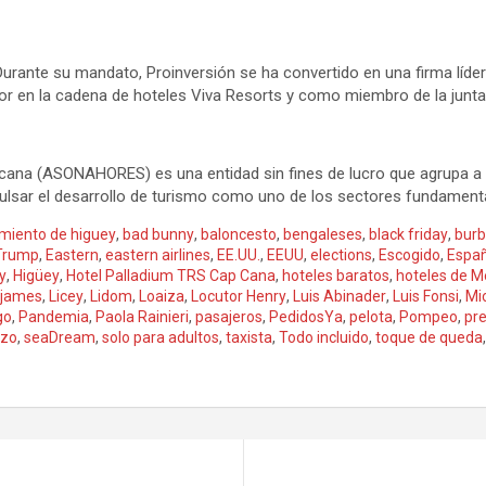
Durante su mandato, Proinversión se ha convertido en una firma líder
n la cadena de hoteles Viva Resorts y como miembro de la junta d
ana (ASONAHORES) es una entidad sin fines de lucro que agrupa a todo
pulsar el desarrollo de turismo como uno de los sectores fundament
miento de higuey
,
bad bunny
,
baloncesto
,
bengaleses
,
black friday
,
burb
Trump
,
Eastern
,
eastern airlines
,
EE.UU.
,
EEUU
,
elections
,
Escogido
,
Espa
y
,
Higüey
,
Hotel Palladium TRS Cap Cana
,
hoteles baratos
,
hoteles de M
 james
,
Licey
,
Lidom
,
Loaiza
,
Locutor Henry
,
Luis Abinader
,
Luis Fonsi
,
Mi
go
,
Pandemia
,
Paola Rainieri
,
pasajeros
,
PedidosYa
,
pelota
,
Pompeo
,
pr
azo
,
seaDream
,
solo para adultos
,
taxista
,
Todo incluido
,
toque de queda