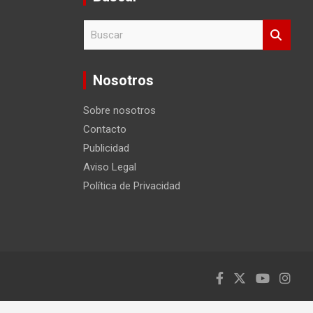
B
u
s
c
Nosotros
a
r
Sobre nosotros
Contacto
Publicidad
Aviso Legal
Política de Privacidad