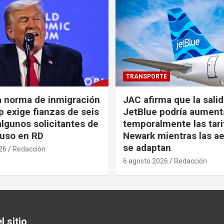
TRANSPORTE
a norma de inmigración
JAC afirma que la sali
 exige fianzas de seis
JetBlue podría aument
algunos solicitantes de
temporalmente las tari
cluso en RD
Newark mientras las ae
se adaptan
26
Redacción
6 agosto 2026
Redacción
 sitio