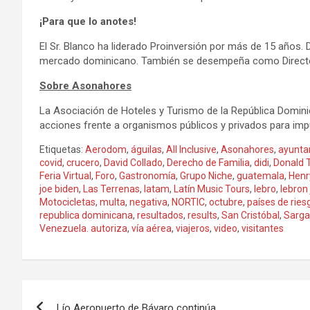
¡Para que lo anotes!
El Sr. Blanco ha liderado Proinversión por más de 15 años. 
mercado dominicano. También se desempeña como Director e
Sobre Asonahores
La Asociación de Hoteles y Turismo de la República Dominic
acciones frente a organismos públicos y privados para im
Etiquetas:
Aerodom
,
águilas
,
All Inclusive
,
Asonahores
,
ayunta
covid
,
crucero
,
David Collado
,
Derecho de Familia
,
didi
,
Donald 
Feria Virtual
,
Foro
,
Gastronomía
,
Grupo Niche
,
guatemala
,
Henr
joe biden
,
Las Terrenas
,
latam
,
Latín Music Tours
,
lebro
,
lebron
Motocicletas
,
multa
,
negativa
,
NORTIC
,
octubre
,
países de ries
republica dominicana
,
resultados
,
results
,
San Cristóbal
,
Sarg
Venezuela. autoriza
,
vía aérea
,
viajeros
,
video
,
visitantes
Navegación
Lío Aeropuerto de Bávaro continúa