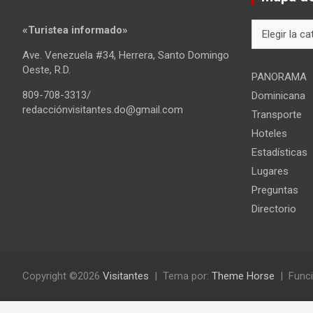
Mapa
«Turistea informado»
del
Ave. Venezuela #34, Herrera, Santo Domingo
sitio
Oeste, R.D.
PANORAMA
809-708-3313/
Dominicana
redacciónvisitantes.do@gmail.com
Transporte
Hoteles
Estadísticas
Lugares
Preguntas
Directorio
Copyright ©2026
Visitantes
Tema por:
Theme Horse
Funci