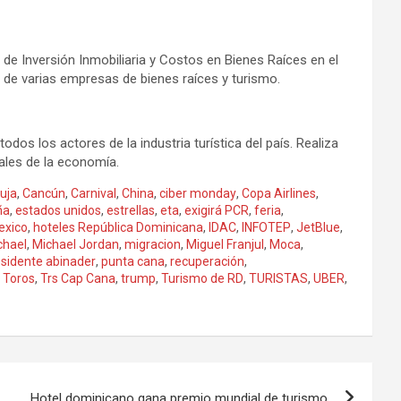
 de Inversión Inmobiliaria y Costos en Bienes Raíces en el
e varias empresas de bienes raíces y turismo.
s los actores de la industria turística del país. Realiza
ales de la economía.
uja
,
Cancún
,
Carnival
,
China
,
ciber monday
,
Copa Airlines
,
ña
,
estados unidos
,
estrellas
,
eta
,
exigirá PCR
,
feria
,
exico
,
hoteles República Dominicana
,
IDAC
,
INFOTEP
,
JetBlue
,
chael
,
Michael Jordan
,
migracion
,
Miguel Franjul
,
Moca
,
esidente abinader
,
punta cana
,
recuperación
,
,
Toros
,
Trs Cap Cana
,
trump
,
Turismo de RD
,
TURISTAS
,
UBER
,
Hotel dominicano gana premio mundial de turismo