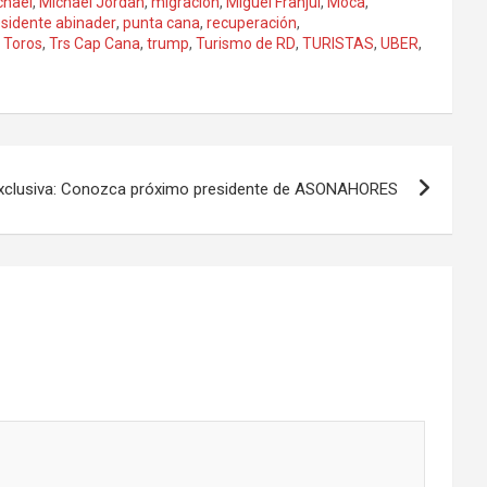
chael
,
Michael Jordan
,
migracion
,
Miguel Franjul
,
Moca
,
esidente abinader
,
punta cana
,
recuperación
,
,
Toros
,
Trs Cap Cana
,
trump
,
Turismo de RD
,
TURISTAS
,
UBER
,
xclusiva: Conozca próximo presidente de ASONAHORES