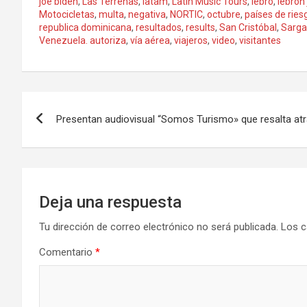
joe biden
,
Las Terrenas
,
latam
,
Latín Music Tours
,
lebro
,
lebron
Motocicletas
,
multa
,
negativa
,
NORTIC
,
octubre
,
países de ries
republica dominicana
,
resultados
,
results
,
San Cristóbal
,
Sarg
Venezuela. autoriza
,
vía aérea
,
viajeros
,
video
,
visitantes
Navegación
Presentan audiovisual “Somos Turismo» que resalta atra
de
entradas
Deja una respuesta
Tu dirección de correo electrónico no será publicada.
Los c
Comentario
*