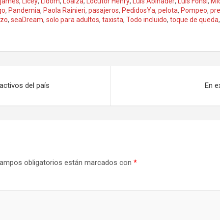
 james
,
Licey
,
Lidom
,
Loaiza
,
Locutor Henry
,
Luis Abinader
,
Luis Fonsi
,
Mi
go
,
Pandemia
,
Paola Rainieri
,
pasajeros
,
PedidosYa
,
pelota
,
Pompeo
,
pr
azo
,
seaDream
,
solo para adultos
,
taxista
,
Todo incluido
,
toque de queda
ctivos del país
En e
ampos obligatorios están marcados con
*