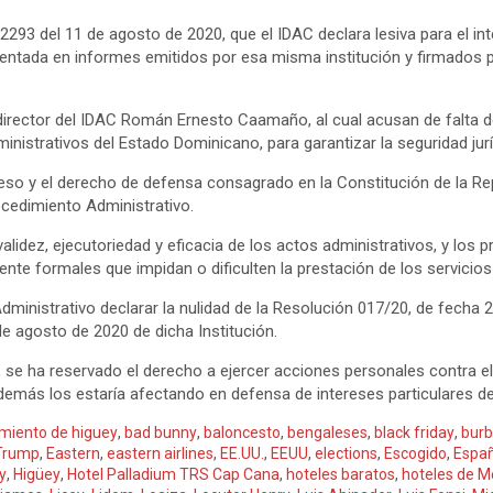
293 del 11 de agosto de 2020, que el IDAC declara lesiva para el int
ntada en informes emitidos por esa misma institución y firmados po
rector del IDAC Román Ernesto Caamaño, al cual acusan de falta de eq
nistrativos del Estado Dominicano, para garantizar la seguridad juríd
eso y el derecho de defensa consagrado en la Constitución de la Re
cedimiento Administrativo.
lidez, ejecutoriedad y eficacia de los actos administrativos, y los pri
te formales que impidan o dificulten la prestación de los servicios
 Administrativo declarar la nulidad de la Resolución 017/20, de fecha
de agosto de 2020 de dicha Institución.
, se ha reservado el derecho a ejercer acciones personales contra 
emás los estaría afectando en defensa de intereses particulares de
miento de higuey
,
bad bunny
,
baloncesto
,
bengaleses
,
black friday
,
burb
Trump
,
Eastern
,
eastern airlines
,
EE.UU.
,
EEUU
,
elections
,
Escogido
,
Espa
y
,
Higüey
,
Hotel Palladium TRS Cap Cana
,
hoteles baratos
,
hoteles de M