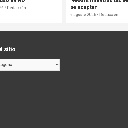
cluso en RD
Newark mientras las ae
se adaptan
26
Redacción
6 agosto 2026
Redacción
 sitio