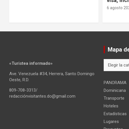
visa, in
6 agosto 20
Mapa del
Mapa
«Turistea informado»
del
Ave. Venezuela #34, Herrera, Santo Domingo
sitio
Oeste, R.D.
PANORAMA
809-708-3313/
Dominicana
redacciónvisitantes.do@gmail.com
Transporte
Hoteles
Estadísticas
Lugares