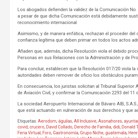
Los abogados defienden la validez de la Comunicación No. 2
a pesar de que dicha Comunicación está debidamente suste
reconocimiento internacional.
Asimismo, y de manera enfática, rechazan el proceder del di
confianza legítima que deben primar en todos los actos admi
Añaden que, además, dicha Resolución viola el debido proc
Personas en sus Relaciones con la Administración y de Pro
Para concluir, establecen que la Resolución 017/20 viola la va
autoridades deben remover de oficio los obstáculos puramen
En consecuencia, los juristas solicitan al Tribunal Superior
de Aviación Civil, y confirmar la Comunicación 2293 del 11 
La sociedad Aeropuerto Internacional de Bávaro AIB, S.A.S.
que está actuando en vulneración de sus derechos y que ad
Etiquetas:
Aerodom
,
águilas
,
All Inclusive
,
Asonahores
,
ayunta
covid
,
crucero
,
David Collado
,
Derecho de Familia
,
didi
,
Donald 
Feria Virtual
,
Foro
,
Gastronomía
,
Grupo Niche
,
guatemala
,
Henr