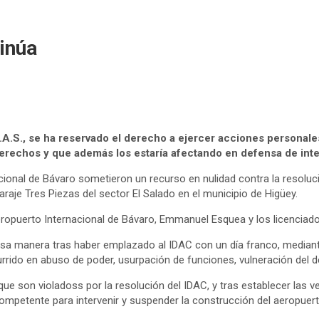
inúa
.A.S., se ha reservado el derecho a ejercer acciones personal
erechos y que además los estaría afectando en defensa de inte
onal de Bávaro sometieron un recurso en nulidad contra la resolució
araje Tres Piezas del sector El Salado en el municipio de Higüey.
eropuerto Internacional de Bávaro, Emmanuel Esquea y los licenciado
sa manera tras haber emplazado al IDAC con un día franco, mediante
ncurrido en abuso de poder, usurpación de funciones, vulneración del
que son violadoss por la resolución del IDAC, y tras establecer las v
competente para intervenir y suspender la construcción del aeropuert