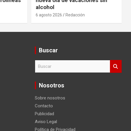
rolíneas
nueva ola de vacaciones sin
alcohol
6 agosto 2026
Redacción
Buscar
B
u
s
c
Nosotros
a
r
Sobre nosotros
Contacto
Publicidad
Aviso Legal
Política de Privacidad