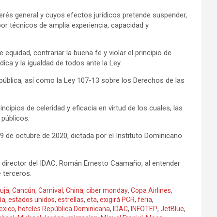
erés general y cuyos efectos jurídicos pretende suspender,
r técnicos de amplia experiencia, capacidad y
uidad, contrariar la buena fe y violar el principio de
ica y la igualdad de todos ante la Ley.
pública, así como la Ley 107-13 sobre los Derechos de las
ncipios de celeridad y eficacia en virtud de los cuales, las
 públicos.
 29 de octubre de 2020, dictada por el Instituto Dominicano
el director del IDAC, Román Ernesto Caamaño, al entender
 terceros.
uja
,
Cancún
,
Carnival
,
China
,
ciber monday
,
Copa Airlines
,
ña
,
estados unidos
,
estrellas
,
eta
,
exigirá PCR
,
feria
,
exico
,
hoteles República Dominicana
,
IDAC
,
INFOTEP
,
JetBlue
,